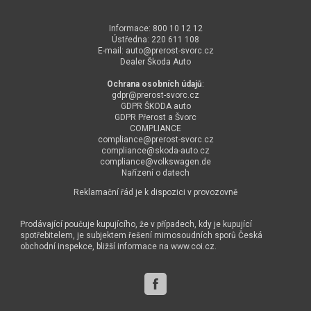
Informace: 800 10 12 12
Ústředna: 220 611 108
E-mail:
auto@
prerost-svorc.cz
Dealer Škoda Auto
Ochrana osobních údajů
:
gdpr@
prerost-svorc.cz
GDPR ŠKODA auto
GDPR Přerost a Švorc
COMPLIANCE
compliance@
prerost-svorc.cz
compliance@
skoda-auto.cz
compliance@
volkswagen.de
Nařízení o datech
Reklamační řád je k dispozici v provozovně
Prodávající poučuje kupujícího, že v případech, kdy je kupující
spotřebitelem, je subjektem řešení mimosoudních sporů Česká
obchodní inspekce, bližší informace na
www.coi.cz
.