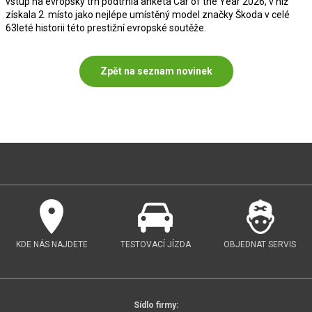
vstup na evropský trh podtrhla anketa Car of the Year 2026, v níž
získala 2. místo jako nejlépe umístěný model značky Škoda v celé
63leté historii této prestižní evropské soutěže.
Zpět na seznam novinek
KDE NÁS NAJDETE
TESTOVACÍ JÍZDA
OBJEDNAT SERVIS
Sídlo firmy: