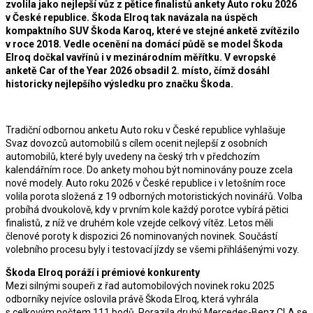
zvolila jako nejlepší vůz z pětice finalistů ankety Auto roku 2026
v České republice. Škoda Elroq tak navázala na úspěch
kompaktního SUV Škoda Karoq, které ve stejné anketě zvítězilo
v roce 2018. Vedle ocenění na domácí půdě se model Škoda
Elroq dočkal vavřínů i v mezinárodním měřítku. V evropské
anketě Car of the Year 2026 obsadil 2. místo, čímž dosáhl
historicky nejlepšího výsledku pro značku Škoda.
Tradiční odbornou anketu Auto roku v České republice vyhlašuje
Svaz dovozců automobilů s cílem ocenit nejlepší z osobních
automobilů, které byly uvedeny na český trh v předchozím
kalendářním roce. Do ankety mohou být nominovány pouze zcela
nové modely. Auto roku 2026 v České republice i v letošním roce
volila porota složená z 19 odborných motoristických novinářů. Volba
probíhá dvoukolově, kdy v prvním kole každý porotce vybírá pětici
finalistů, z níž ve druhém kole vzejde celkový vítěz. Letos měli
členové poroty k dispozici 26 nominovaných novinek. Součástí
volebního procesu byly i testovací jízdy se všemi přihlášenými vozy.
Škoda Elroq poráží i prémiové konkurenty
Mezi silnými soupeři z řad automobilových novinek roku 2025
odborníky nejvíce oslovila právě Škoda Elroq, která vyhrála
s celkovým počtem 111 bodů. Porazila druhý Mercedes-Benz CLA se