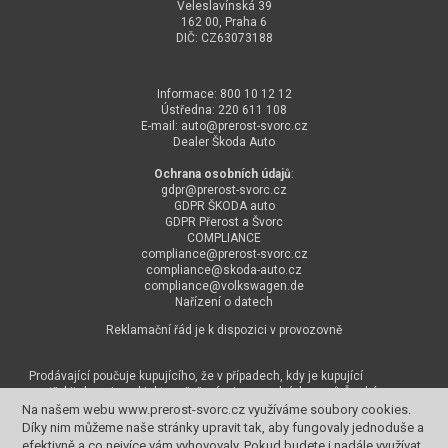
Veleslavínská 39
162 00, Praha 6
DIČ: CZ63073188
Informace: 800 10 12 12
Ústředna: 220 611 108
E-mail:
auto@
prerost-svorc.cz
Dealer Škoda Auto
Ochrana osobních údajů
:
gdpr@
prerost-svorc.cz
GDPR ŠKODA auto
GDPR Přerost a Švorc
COMPLIANCE
compliance@
prerost-svorc.cz
compliance@
skoda-auto.cz
compliance@
volkswagen.de
Nařízení o datech
Reklamační řád je k dispozici v provozovně
Prodávající poučuje kupujícího, že v případech, kdy je kupující
spotřebitelem, je subjektem řešení mimosoudních sporů Česká
obchodní inspekce, bližší informace na
www.coi.cz
.
Na našem webu www.prerost-svorc.cz využíváme soubory cookies.
Na našem webu www.prerost-svorc.cz využíváme soubory cookies.
Díky nim můžeme naše stránky upravit tak, aby fungovaly jednoduše a
Díky nim můžeme naše stránky upravit tak, aby fungovaly jednoduše a
efektivně a co nejvíce vám vyhovovaly. Pokud budete i nadále využívat
efektivně a co nejvíce vám vyhovovaly. Pokud budete i nadále využívat