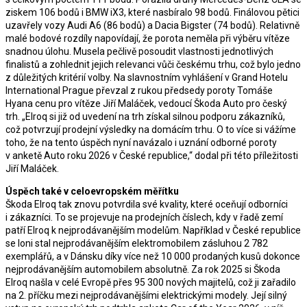
ziskem 106 bodů i BMW iX3, které nasbíralo 98 bodů. Finálovou pětici
uzavřely vozy Audi A6 (86 bodů) a Dacia Bigster (74 bodů). Relativně
malé bodové rozdíly napovídají, že porota neměla při výběru vítěze
snadnou úlohu. Musela pečlivě posoudit vlastnosti jednotlivých
finalistů a zohlednit jejich relevanci vůči českému trhu, což bylo jedno
z důležitých kritérií volby. Na slavnostním vyhlášení v Grand Hotelu
International Prague převzal z rukou předsedy poroty Tomáše
Hyana cenu pro vítěze Jiří Maláček, vedoucí Škoda Auto pro český
trh. „Elroq si již od uvedení na trh získal silnou podporu zákazníků,
což potvrzují prodejní výsledky na domácím trhu. O to více si vážíme
toho, že na tento úspěch nyní navázalo i uznání odborné poroty
v anketě Auto roku 2026 v České republice,“ dodal při této příležitosti
Jiří Maláček.
Úspěch také v celoevropském měřítku
Škoda Elroq tak znovu potvrdila své kvality, které oceňují odborníci
i zákazníci. To se projevuje na prodejních číslech, kdy v řadě zemí
patří Elroq k nejprodávanějším modelům. Například v České republice
se loni stal nejprodávanějším elektromobilem zásluhou 2 782
exemplářů, a v Dánsku díky více než 10 000 prodaných kusů dokonce
nejprodávanějším automobilem absolutně. Za rok 2025 si Škoda
Elroq našla v celé Evropě přes 95 300 nových majitelů, což ji zařadilo
na 2. příčku mezi nejprodávanějšími elektrickými modely. Její silný