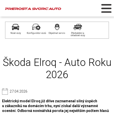
Nové vozy
Konfigurátor vozů
Objednat servis
Předváděcí a
skladové vozy
Škoda Elroq - Auto Roku
2026
27.04.2026
Elektrický model Elroq již dříve zaznamenal silný úspěch
u zákazníků na domácím trhu, nyní získal další významné
ocenění. Odborná novinářská porota jej největším počtem hlasů