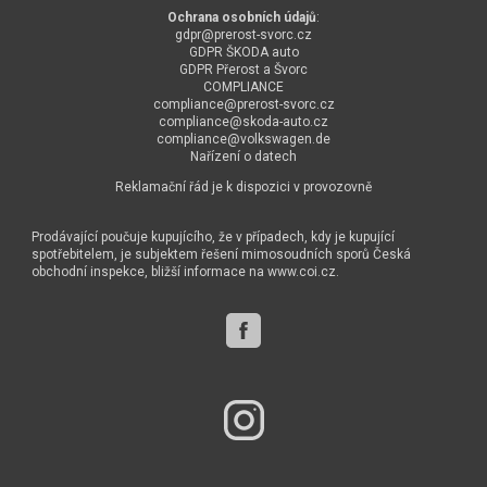
Ochrana osobních údajů
:
gdpr@
prerost-svorc.cz
GDPR ŠKODA auto
GDPR Přerost a Švorc
COMPLIANCE
compliance@
prerost-svorc.cz
compliance@
skoda-auto.cz
compliance@
volkswagen.de
Nařízení o datech
Reklamační řád je k dispozici v provozovně
Prodávající poučuje kupujícího, že v případech, kdy je kupující
spotřebitelem, je subjektem řešení mimosoudních sporů Česká
obchodní inspekce, bližší informace na
www.coi.cz
.