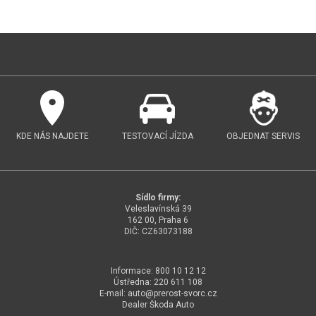
KDE NÁS NAJDETE
TESTOVACÍ JÍZDA
OBJEDNAT SERVIS
Sídlo firmy:
Veleslavínská 39
162 00, Praha 6
DIČ: CZ63073188
Informace: 800 10 12 12
Ústředna: 220 611 108
E-mail:
auto@
prerost-svorc.cz
Dealer Škoda Auto