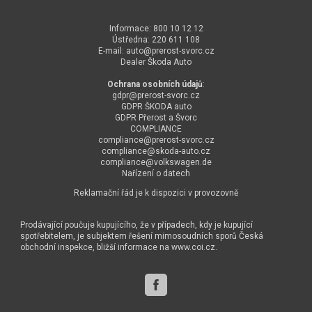
Informace: 800 10 12 12
Ústředna: 220 611 108
E-mail:
auto@
prerost-svorc.cz
Dealer Škoda Auto
Ochrana osobních údajů
:
gdpr@
prerost-svorc.cz
GDPR ŠKODA auto
GDPR Přerost a Švorc
COMPLIANCE
compliance@
prerost-svorc.cz
compliance@
skoda-auto.cz
compliance@
volkswagen.de
Nařízení o datech
Reklamační řád je k dispozici v provozovně
Prodávající poučuje kupujícího, že v případech, kdy je kupující
spotřebitelem, je subjektem řešení mimosoudních sporů Česká
obchodní inspekce, bližší informace na
www.coi.cz
.